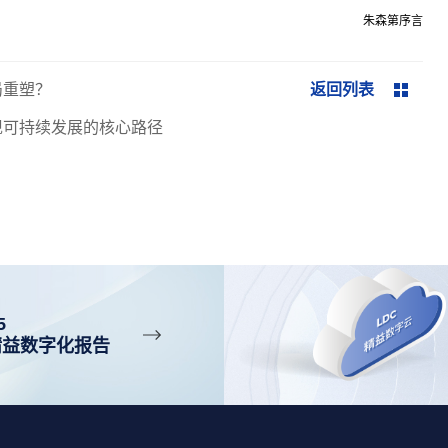
朱森第序言
局重塑？
返回列表
现可持续发展的核心路径
5
精益数字化报告